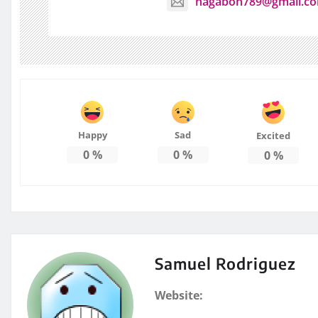
nagabon789@gmail.c
Happy
Sad
Excited
0
%
0
%
0
%
Samuel Rodriguez
Website: