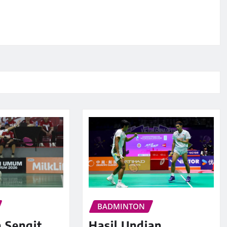
BADMINTON
 Sengit
Hasil Undian