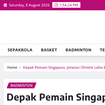
Skip
Saturday, 8 August 2026
1:54:25 PM
to
content
SEPAKBOLA
BASKET
BADMINTON
TE
Home
Depak Pemain Singapura, Jonatan Christie Lolos
BADMINTON
Depak Pemain Singapu