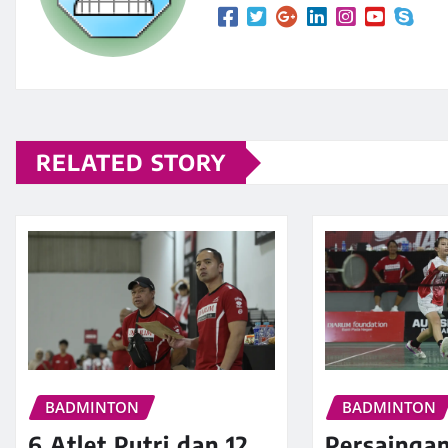
RELATED STORY
BADMINTON
BADMINTON
6 Atlet Putri dan 12
Persaingan