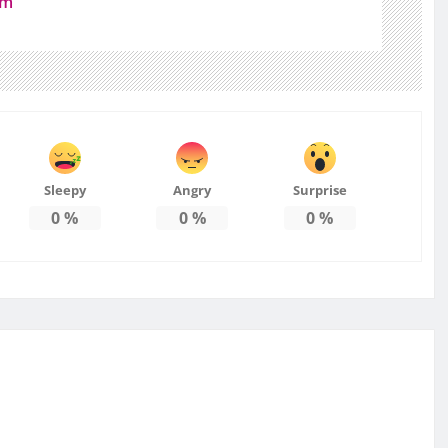
om
Sleepy
Angry
Surprise
0
%
0
%
0
%