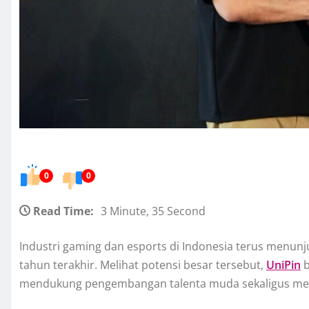
0
0
Read Time:
3 Minute, 35 Second
Industri gaming dan esports di Indonesia terus menun
tahun terakhir. Melihat potensi besar tersebut,
UniPin
b
mendukung pengembangan talenta muda sekaligus mem