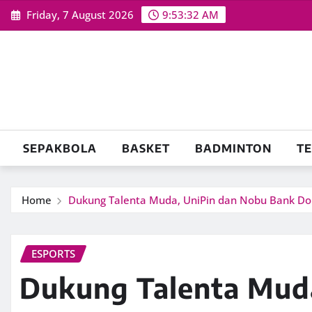
Skip
Friday, 7 August 2026
9:53:33 AM
to
content
SEPAKBOLA
BASKET
BADMINTON
TE
Home
Dukung Talenta Muda, UniPin dan Nobu Bank Do
ESPORTS
Dukung Talenta Mud