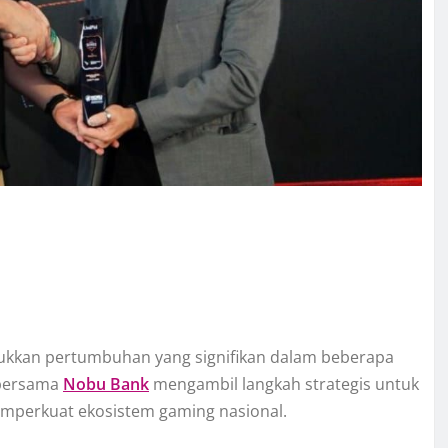
jukkan pertumbuhan yang signifikan dalam beberapa
ersama
Nobu Bank
mengambil langkah strategis untuk
perkuat ekosistem gaming nasional.