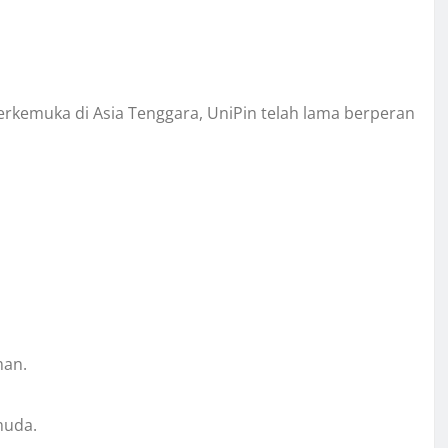
erkemuka di Asia Tenggara, UniPin telah lama berperan
man.
muda.