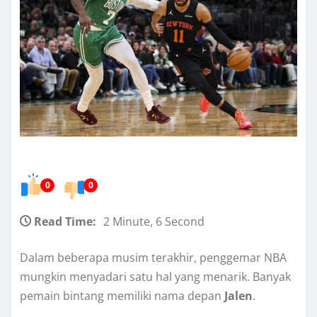
0
0
Read Time:
2 Minute, 6 Second
Dalam beberapa musim terakhir, penggemar NBA
mungkin menyadari satu hal yang menarik. Banyak
pemain bintang memiliki nama depan
Jalen
.