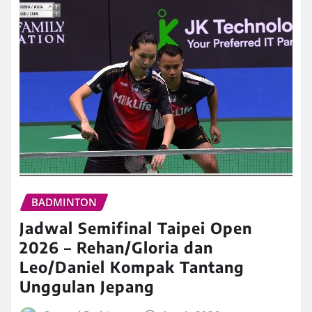
BADMINTON
Jadwal Semifinal Taipei Open
2026 – Rehan/Gloria dan
Leo/Daniel Kompak Tantang
Unggulan Jepang