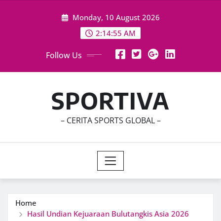
Skip
Monday, 10 August 2026
to
content
2:14:57 AM
Follow Us
SPORTIVA
– CERITA SPORTS GLOBAL –
Home
Hasil Undian Kejuaraan Bulutangkis Asia 2026