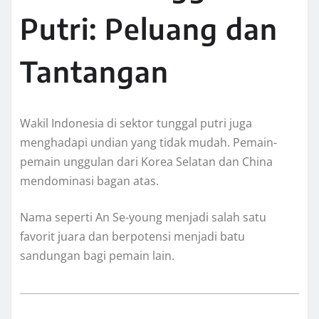
Putri: Peluang dan
Tantangan
Wakil Indonesia di sektor tunggal putri juga
menghadapi undian yang tidak mudah. Pemain-
pemain unggulan dari Korea Selatan dan China
mendominasi bagan atas.
Nama seperti An Se-young menjadi salah satu
favorit juara dan berpotensi menjadi batu
sandungan bagi pemain lain.