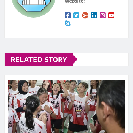
Website:
RELATED STORY