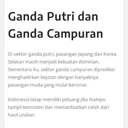
Ganda Putri dan
Ganda Campuran
Di sektor ganda putri, pasangan Jepang dan Korea
Selatan masih menjadi kekuatan dominan.
Sementara itu, sektor ganda campuran diprediksi
menghadirkan kejutan dengan banyaknya
pasangan muda yang mulai bersinar.
Indonesia tetap memiliki peluang jika mampu
tampil konsisten dan memanfaatkan celah dari
hasil undian.