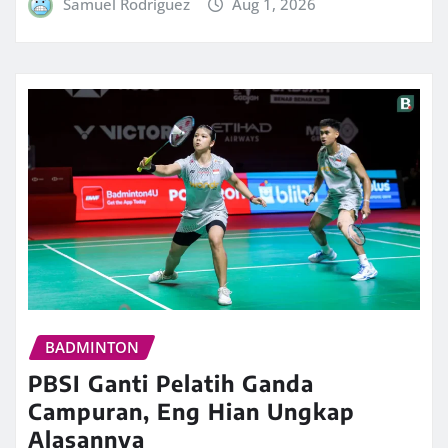
Samuel Rodriguez
Aug 1, 2026
BADMINTON
PBSI Ganti Pelatih Ganda
Campuran, Eng Hian Ungkap
Alasannya