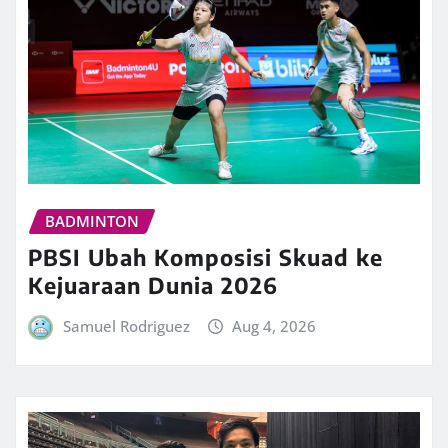
BADMINTON
PBSI Ubah Komposisi Skuad ke
Kejuaraan Dunia 2026
Samuel Rodriguez
Aug 4, 2026