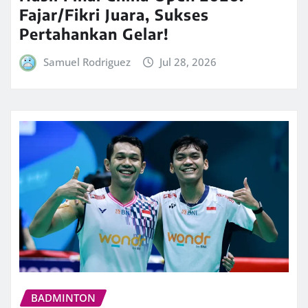
Fajar/Fikri Juara, Sukses
Pertahankan Gelar!
Samuel Rodriguez
Jul 28, 2026
BADMINTON