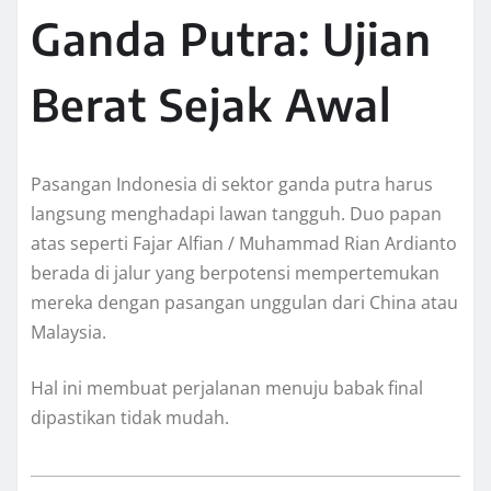
Ganda Putra: Ujian
Berat Sejak Awal
Pasangan Indonesia di sektor ganda putra harus
langsung menghadapi lawan tangguh. Duo papan
atas seperti Fajar Alfian / Muhammad Rian Ardianto
berada di jalur yang berpotensi mempertemukan
mereka dengan pasangan unggulan dari China atau
Malaysia.
Hal ini membuat perjalanan menuju babak final
dipastikan tidak mudah.