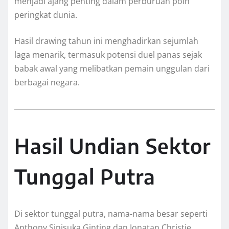
menjadi ajang penting dalam perburuan poin
peringkat dunia.
Hasil drawing tahun ini menghadirkan sejumlah
laga menarik, termasuk potensi duel panas sejak
babak awal yang melibatkan pemain unggulan dari
berbagai negara.
Hasil Undian Sektor
Tunggal Putra
Di sektor tunggal putra, nama-nama besar seperti
Anthony Sinisuka Ginting dan Jonatan Christie