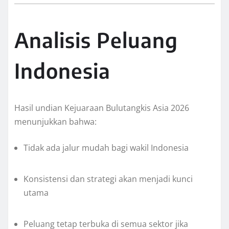
Analisis Peluang
Indonesia
Hasil undian Kejuaraan Bulutangkis Asia 2026
menunjukkan bahwa:
Tidak ada jalur mudah bagi wakil Indonesia
Konsistensi dan strategi akan menjadi kunci
utama
Peluang tetap terbuka di semua sektor jika