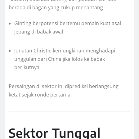
berada di bagan yang cukup menantang.
Ginting berpotensi bertemu pemain kuat asal
Jepang di babak awal
Jonatan Christie kemungkinan menghadapi
unggulan dari China jika lolos ke babak
berikutnya
Persaingan di sektor ini diprediksi berlangsung
ketat sejak ronde pertama.
Sektor Tunggal