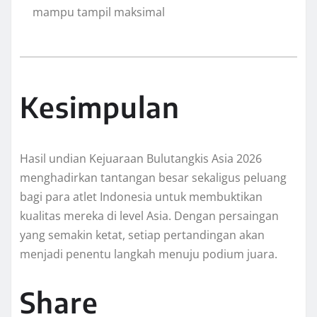
mampu tampil maksimal
Kesimpulan
Hasil undian Kejuaraan Bulutangkis Asia 2026
menghadirkan tantangan besar sekaligus peluang
bagi para atlet Indonesia untuk membuktikan
kualitas mereka di level Asia. Dengan persaingan
yang semakin ketat, setiap pertandingan akan
menjadi penentu langkah menuju podium juara.
Share