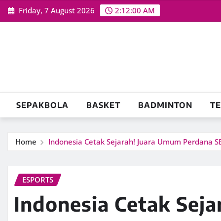
Skip
Friday, 7 August 2026
2:12:01 AM
to
content
SEPAKBOLA
BASKET
BADMINTON
TE
Home
Indonesia Cetak Sejarah! Juara Umum Perdana S
ESPORTS
Indonesia Cetak Sej