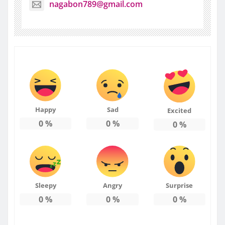
nagabon789@gmail.com
Happy
Sad
Excited
0
%
0
%
0
%
Sleepy
Angry
Surprise
0
%
0
%
0
%