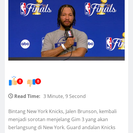
0
0
Read Time:
3 Minute, 9 Second
Bintang New York Knicks, Jalen Brunson, kembali
menjadi sorotan menjelang Gim 3 yang akan
berlangsung di New York. Guard andalan Knicks