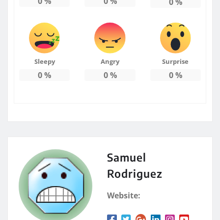
0
%
0
%
0
%
Sleepy
Angry
Surprise
0
%
0
%
0
%
Samuel
Rodriguez
Website: