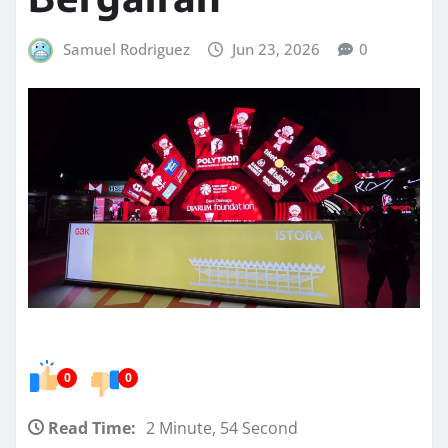
Samuel Rodriguez
Jun 23, 2026
0
0
0
Read Time:
2 Minute, 54 Second