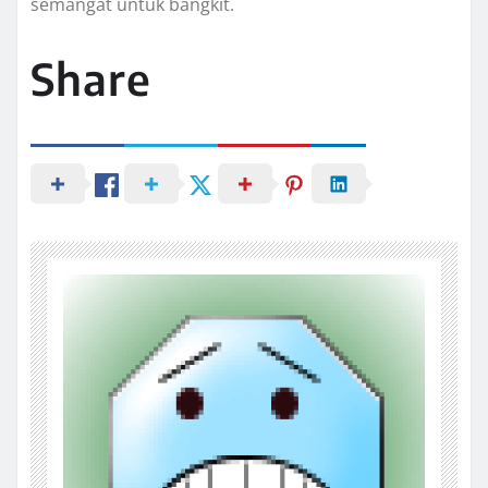
semangat untuk bangkit.
Share