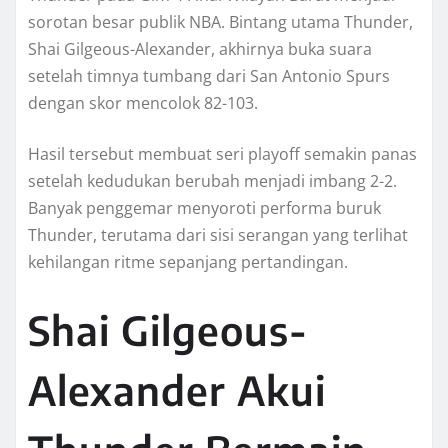
sorotan besar publik NBA. Bintang utama Thunder,
Shai Gilgeous-Alexander, akhirnya buka suara
setelah timnya tumbang dari San Antonio Spurs
dengan skor mencolok 82-103.
Hasil tersebut membuat seri playoff semakin panas
setelah kedudukan berubah menjadi imbang 2-2.
Banyak penggemar menyoroti performa buruk
Thunder, terutama dari sisi serangan yang terlihat
kehilangan ritme sepanjang pertandingan.
Shai Gilgeous-
Alexander Akui