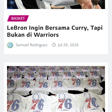
BASKET
LeBron Ingin Bersama Curry, Tapi
Bukan di Warriors
Samuel Rodriguez
Jul 29, 2026