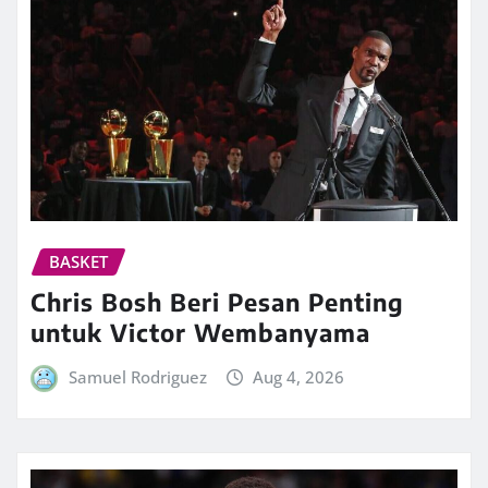
BASKET
Chris Bosh Beri Pesan Penting
untuk Victor Wembanyama
Samuel Rodriguez
Aug 4, 2026