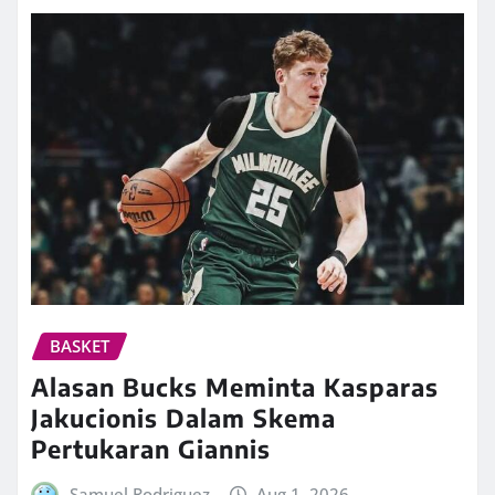
BASKET
Alasan Bucks Meminta Kasparas
Jakucionis Dalam Skema
Pertukaran Giannis
Samuel Rodriguez
Aug 1, 2026