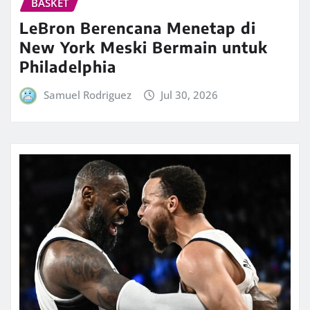
BASKET
LeBron Berencana Menetap di
New York Meski Bermain untuk
Philadelphia
Samuel Rodriguez
Jul 30, 2026