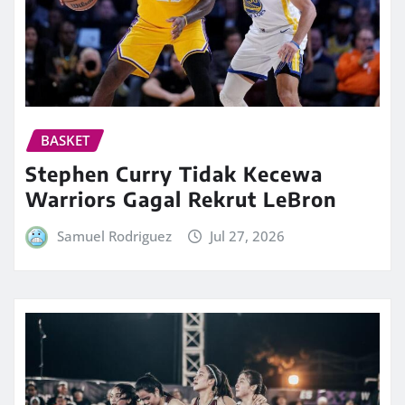
BASKET
Stephen Curry Tidak Kecewa
Warriors Gagal Rekrut LeBron
Samuel Rodriguez
Jul 27, 2026