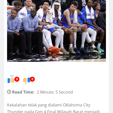
0
0
Read Time:
2 Minute, 5 Second
Kekalahan telak yang dialami Oklahoma City
Thunder pada Gim 4 Final Wilayah Barat menjadi