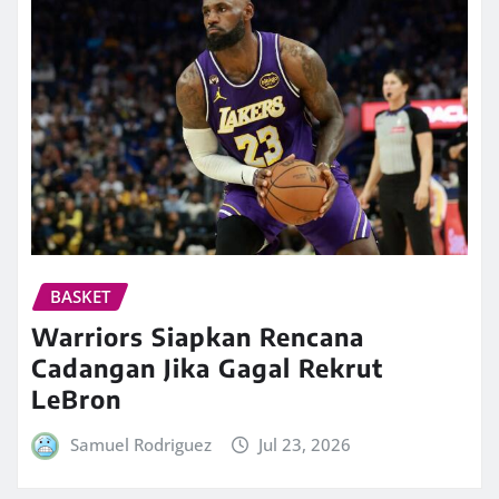
BASKET
Warriors Siapkan Rencana
Cadangan Jika Gagal Rekrut
LeBron
Samuel Rodriguez
Jul 23, 2026