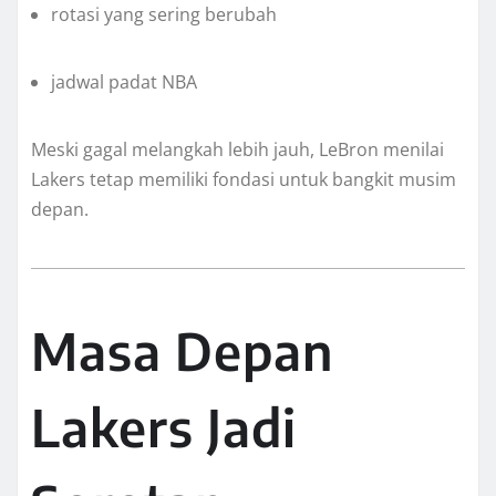
rotasi yang sering berubah
jadwal padat NBA
Meski gagal melangkah lebih jauh, LeBron menilai
Lakers tetap memiliki fondasi untuk bangkit musim
depan.
Masa Depan
Lakers Jadi