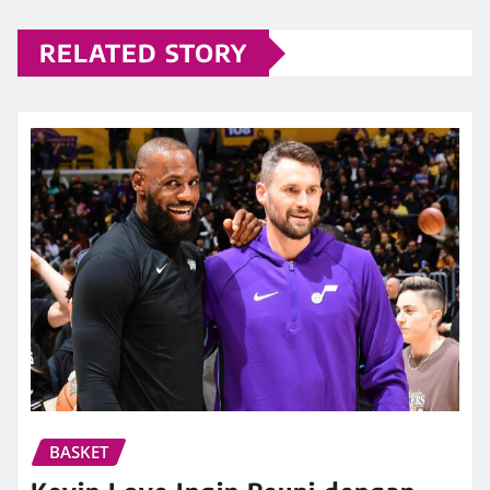
RELATED STORY
BASKET