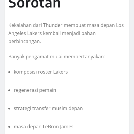
Sorotan
Kekalahan dari Thunder membuat masa depan Los
Angeles Lakers kembali menjadi bahan
perbincangan.
Banyak pengamat mulai mempertanyakan:
komposisi roster Lakers
regenerasi pemain
strategi transfer musim depan
masa depan LeBron James