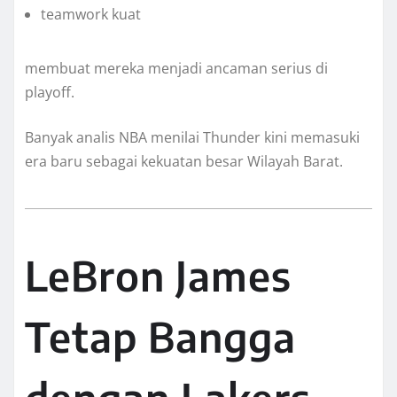
teamwork kuat
membuat mereka menjadi ancaman serius di
playoff.
Banyak analis NBA menilai Thunder kini memasuki
era baru sebagai kekuatan besar Wilayah Barat.
LeBron James
Tetap Bangga