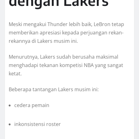
dengan Lakers
Meski mengakui Thunder lebih baik, LeBron tetap
memberikan apresiasi kepada perjuangan rekan-
rekannya di Lakers musim ini.
Menurutnya, Lakers sudah berusaha maksimal
menghadapi tekanan kompetisi NBA yang sangat
ketat.
Beberapa tantangan Lakers musim ini:
cedera pemain
inkonsistensi roster