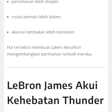
pertahanan lebih disiplin
rotasi pemain lebih dalam
akurasi tembakan lebih konsisten
Hal tersebut membuat Lakers kesulitan
mengembangkan permainan terbaik mereka.
LeBron James Akui
Kehebatan Thunder