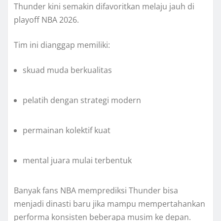
Thunder kini semakin difavoritkan melaju jauh di
playoff NBA 2026.
Tim ini dianggap memiliki:
skuad muda berkualitas
pelatih dengan strategi modern
permainan kolektif kuat
mental juara mulai terbentuk
Banyak fans NBA memprediksi Thunder bisa
menjadi dinasti baru jika mampu mempertahankan
performa konsisten beberapa musim ke depan.