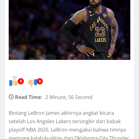
0
0
Read Time:
2 Minute, 56 Second
Bintang LeBron James akhirnya angkat bicara
setelah Los Angeles Lakers tersingkir dari babak
playoff NBA 2026. LeBron mengakui bahwa timnya
memang kalah kualitas dari Oklahoma City Thunder