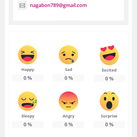
nagabon789@gmail.com
Happy
Sad
Excited
0
%
0
%
0
%
Sleepy
Angry
Surprise
0
%
0
%
0
%