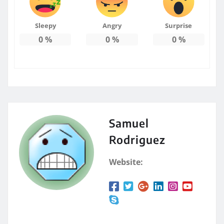
Sleepy
Angry
Surprise
0
%
0
%
0
%
Samuel
Rodriguez
Website: