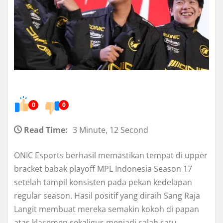
0
0
Read Time:
3 Minute, 12 Second
ONIC Esports berhasil memastikan tempat di upper
bracket babak playoff MPL Indonesia Season 17
setelah tampil konsisten pada pekan kedelapan
regular season. Hasil positif yang diraih Sang Raja
Langit membuat mereka semakin kokoh di papan
atas klasemen sekaligus menjadi salah satu