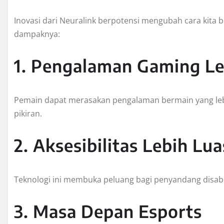
Inovasi dari Neuralink berpotensi mengubah cara kita
dampaknya:
1. Pengalaman Gaming Le
Pemain dapat merasakan pengalaman bermain yang lebi
pikiran.
2. Aksesibilitas Lebih Lua
Teknologi ini membuka peluang bagi penyandang disabil
3. Masa Depan Esports