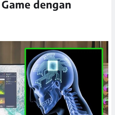
 Game dengan