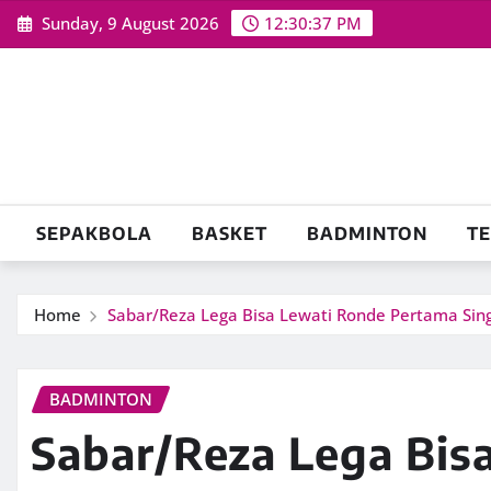
Skip
Sunday, 9 August 2026
12:30:38 PM
to
content
SEPAKBOLA
BASKET
BADMINTON
TE
Home
Sabar/Reza Lega Bisa Lewati Ronde Pertama Si
BADMINTON
Sabar/Reza Lega Bis