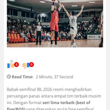
0
0
Read Time:
2 Minute, 37 Second
Babak semifinal IBL 2026 resmi menghadirkan
persaingan panas antara empat tim terbaik musim
ini. Dengan format
seri lima terbaik (best of
five/BO5)
yang diterapkan mulai fase semifinal,