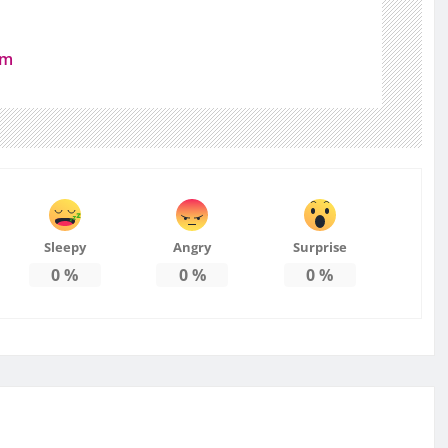
z
om
Sleepy
Angry
Surprise
0
%
0
%
0
%