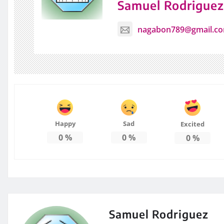
Samuel Rodrigue
nagabon789@gmail.c
Happy
Sad
Excited
0
%
0
%
0
%
Samuel Rodriguez