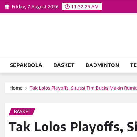
Skip
Friday, 7 August 2026
11:32:26 AM
to
content
SEPAKBOLA
BASKET
BADMINTON
TE
Home
Tak Lolos Playoffs, Situasi Tim Bucks Makin Rumit
BASKET
Tak Lolos Playoffs, S