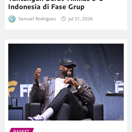
Indonesia di Fase Grup
Samuel Rodriguez
Jul 31, 2026
BASKET