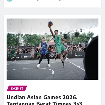
BASKET
Undian Asian Games 2026,
Tantangan Berat Timnas 3×3