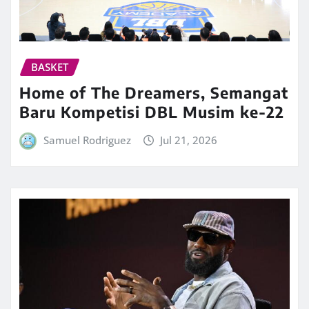
BASKET
Home of The Dreamers, Semangat
Baru Kompetisi DBL Musim ke-22
Samuel Rodriguez
Jul 21, 2026