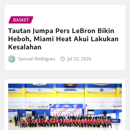
BASKET
Tautan Jumpa Pers LeBron Bikin
Heboh, Miami Heat Akui Lakukan
Kesalahan
Samuel Rodriguez
Jul 22, 2026