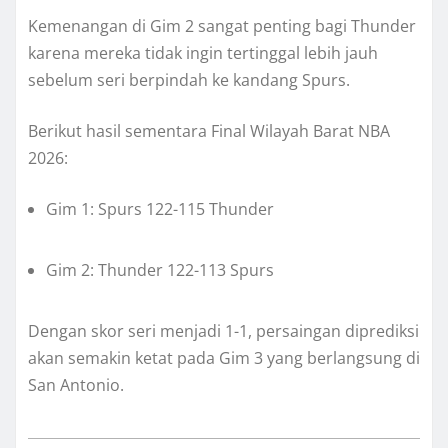
Kemenangan di Gim 2 sangat penting bagi Thunder
karena mereka tidak ingin tertinggal lebih jauh
sebelum seri berpindah ke kandang Spurs.
Berikut hasil sementara Final Wilayah Barat NBA
2026:
Gim 1: Spurs 122-115 Thunder
Gim 2: Thunder 122-113 Spurs
Dengan skor seri menjadi 1-1, persaingan diprediksi
akan semakin ketat pada Gim 3 yang berlangsung di
San Antonio.