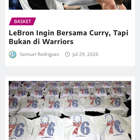
BASKET
LeBron Ingin Bersama Curry, Tapi
Bukan di Warriors
Samuel Rodriguez
Jul 29, 2026