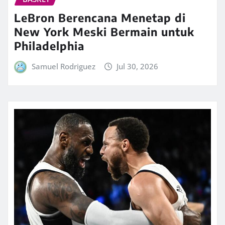
LeBron Berencana Menetap di
New York Meski Bermain untuk
Philadelphia
Samuel Rodriguez
Jul 30, 2026