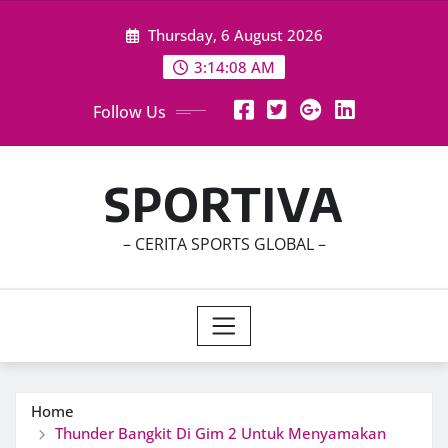
Skip
Thursday, 6 August 2026
to
content
3:14:09 AM
Follow Us
SPORTIVA
– CERITA SPORTS GLOBAL –
Home
Thunder Bangkit Di Gim 2 Untuk Menyamakan