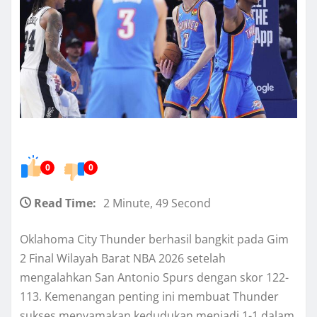
0
0
Read Time:
2 Minute, 49 Second
Oklahoma City Thunder berhasil bangkit pada Gim
2 Final Wilayah Barat NBA 2026 setelah
mengalahkan San Antonio Spurs dengan skor 122-
113. Kemenangan penting ini membuat Thunder
sukses menyamakan kedudukan menjadi 1-1 dalam