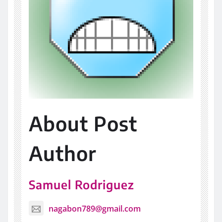
About Post
Author
Samuel Rodriguez
nagabon789@gmail.com