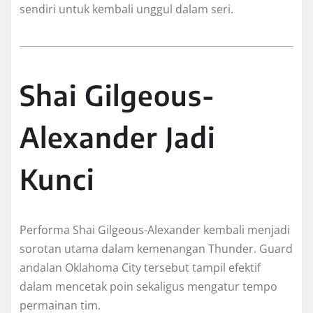
sendiri untuk kembali unggul dalam seri.
Shai Gilgeous-
Alexander Jadi
Kunci
Performa Shai Gilgeous-Alexander kembali menjadi
sorotan utama dalam kemenangan Thunder. Guard
andalan Oklahoma City tersebut tampil efektif
dalam mencetak poin sekaligus mengatur tempo
permainan tim.