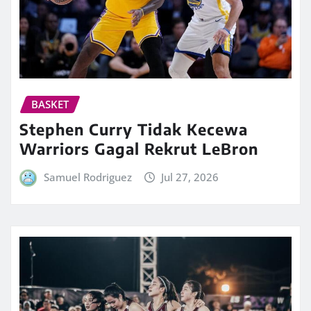
BASKET
Stephen Curry Tidak Kecewa
Warriors Gagal Rekrut LeBron
Samuel Rodriguez
Jul 27, 2026