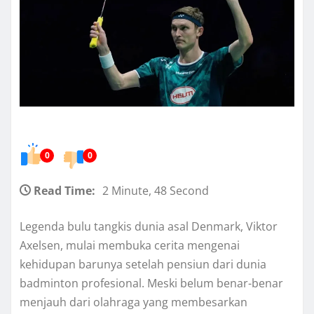
0
0
Read Time:
2 Minute, 48 Second
Legenda bulu tangkis dunia asal Denmark, Viktor
Axelsen, mulai membuka cerita mengenai
kehidupan barunya setelah pensiun dari dunia
badminton profesional. Meski belum benar-benar
menjauh dari olahraga yang membesarkan