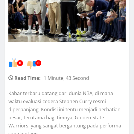
0
0
Read Time:
1 Minute, 43 Second
Kabar terbaru datang dari dunia NBA, di mana
waktu evaluasi cedera Stephen Curry resmi
diperpanjang. Kondisi ini tentu menjadi perhatian
besar, terutama bagi timnya, Golden State
Warriors, yang sangat bergantung pada performa
sang bintang.