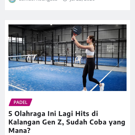
PADEL
5 Olahraga Ini Lagi Hits di
Kalangan Gen Z, Sudah Coba yang
Mana?