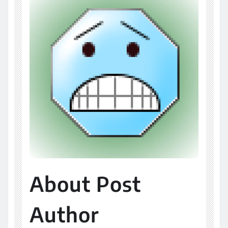
About Post
Author