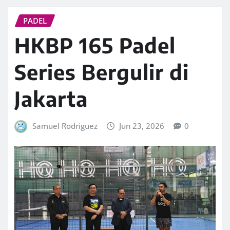
PADEL
HKBP 165 Padel
Series Bergulir di
Jakarta
Samuel Rodriguez
Jun 23, 2026
0