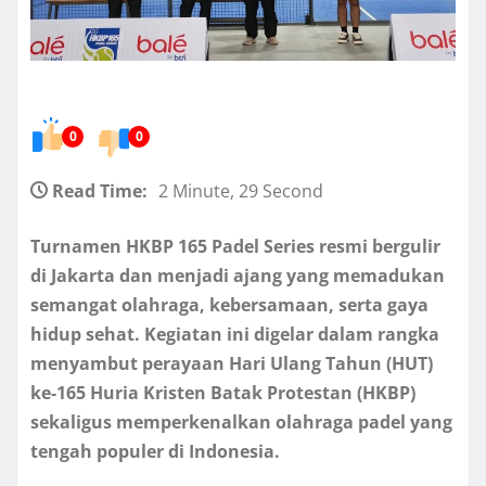
0
0
Read Time:
2 Minute, 29 Second
Turnamen HKBP 165 Padel Series resmi bergulir
di Jakarta dan menjadi ajang yang memadukan
semangat olahraga, kebersamaan, serta gaya
hidup sehat. Kegiatan ini digelar dalam rangka
menyambut perayaan Hari Ulang Tahun (HUT)
ke-165 Huria Kristen Batak Protestan (HKBP)
sekaligus memperkenalkan olahraga padel yang
tengah populer di Indonesia.