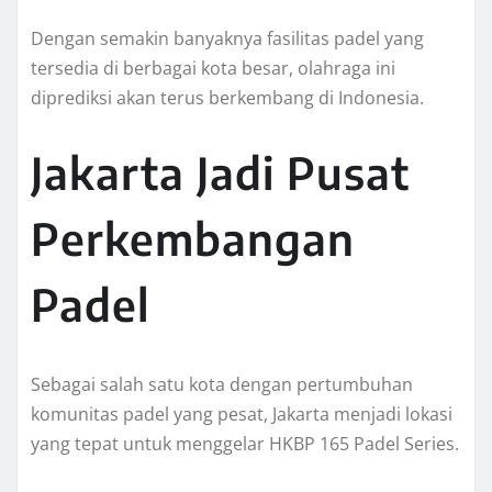
Dengan semakin banyaknya fasilitas padel yang
tersedia di berbagai kota besar, olahraga ini
diprediksi akan terus berkembang di Indonesia.
Jakarta Jadi Pusat
Perkembangan
Padel
Sebagai salah satu kota dengan pertumbuhan
komunitas padel yang pesat, Jakarta menjadi lokasi
yang tepat untuk menggelar HKBP 165 Padel Series.