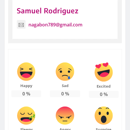
Samuel Rodriguez
nagabon789@gmail.com
Happy
Sad
Excited
0
%
0
%
0
%
Sleepy
Angry
Surprise