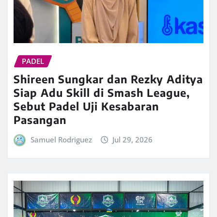
PADEL
Shireen Sungkar dan Rezky Aditya
Siap Adu Skill di Smash League,
Sebut Padel Uji Kesabaran
Pasangan
Samuel Rodriguez
Jul 29, 2026