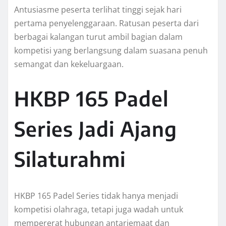
Antusiasme peserta terlihat tinggi sejak hari
pertama penyelenggaraan. Ratusan peserta dari
berbagai kalangan turut ambil bagian dalam
kompetisi yang berlangsung dalam suasana penuh
semangat dan kekeluargaan.
HKBP 165 Padel
Series Jadi Ajang
Silaturahmi
HKBP 165 Padel Series tidak hanya menjadi
kompetisi olahraga, tetapi juga wadah untuk
mempererat hubungan antarjemaat dan