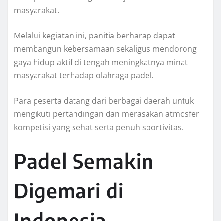
masyarakat.
Melalui kegiatan ini, panitia berharap dapat
membangun kebersamaan sekaligus mendorong
gaya hidup aktif di tengah meningkatnya minat
masyarakat terhadap olahraga padel.
Para peserta datang dari berbagai daerah untuk
mengikuti pertandingan dan merasakan atmosfer
kompetisi yang sehat serta penuh sportivitas.
Padel Semakin
Digemari di
Indonesia