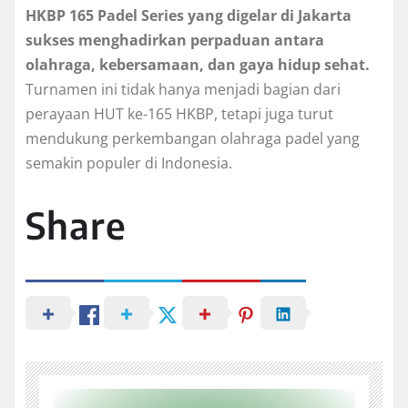
HKBP 165 Padel Series yang digelar di Jakarta
sukses menghadirkan perpaduan antara
olahraga, kebersamaan, dan gaya hidup sehat.
Turnamen ini tidak hanya menjadi bagian dari
perayaan HUT ke-165 HKBP, tetapi juga turut
mendukung perkembangan olahraga padel yang
semakin populer di Indonesia.
Share