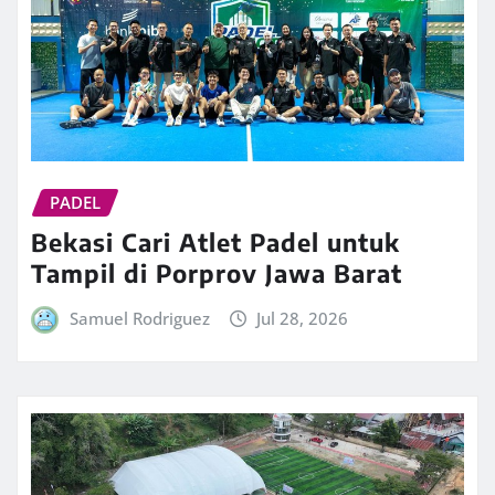
PADEL
Bekasi Cari Atlet Padel untuk
Tampil di Porprov Jawa Barat
Samuel Rodriguez
Jul 28, 2026