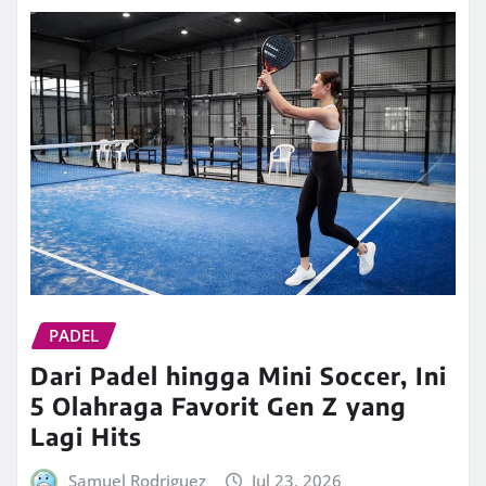
PADEL
Dari Padel hingga Mini Soccer, Ini
5 Olahraga Favorit Gen Z yang
Lagi Hits
Samuel Rodriguez
Jul 23, 2026