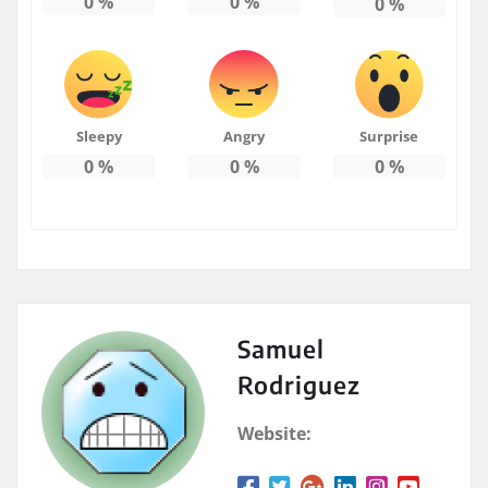
0
%
0
%
0
%
Sleepy
Angry
Surprise
0
%
0
%
0
%
Samuel
Rodriguez
Website: