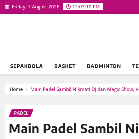
Skip
Friday, 7 August 2026
12:03:11 PM
to
content
SEPAKBOLA
BASKET
BADMINTON
TE
Home
Main Padel Sambil Nikmati DJ dan Magic Show, V
PADEL
Main Padel Sambil N