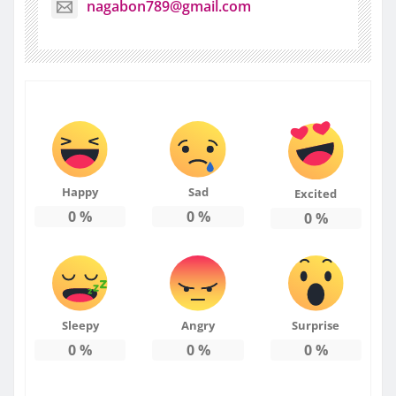
nagabon789@gmail.com
Happy
Sad
Excited
0
%
0
%
0
%
Sleepy
Angry
Surprise
0
%
0
%
0
%