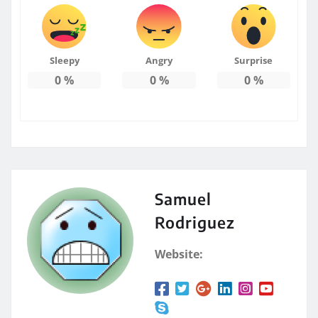
Sleepy
Angry
Surprise
0
%
0
%
0
%
Samuel
Rodriguez
Website: