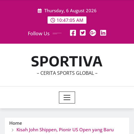
Skip
Thursday, 6 August 2026
to
content
10:47:06 AM
Follow Us
SPORTIVA
– CERITA SPORTS GLOBAL –
Home
Kisah John Shippen, Pionir US Open yang Baru