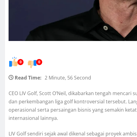
0
0
Read Time:
2 Minute, 56 Second
CEO LIV Golf, Scott O’Neil, dikabarkan tengah mencar
dan perkembangan liga golf kontroversial tersebut. Lan
operasional serta persaingan bisnis yang semakin keta
internasional lainnya.
LIV Golf sendiri sejak awal dikenal sebagai proyek ambi