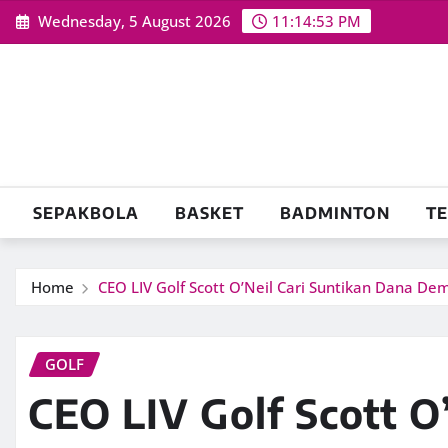
Skip
Wednesday, 5 August 2026
11:14:54 PM
to
content
SEPAKBOLA
BASKET
BADMINTON
TE
Home
CEO LIV Golf Scott O’Neil Cari Suntikan Dana De
GOLF
CEO LIV Golf Scott O