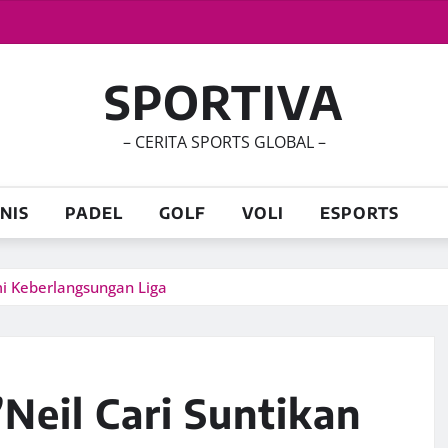
SPORTIVA
– CERITA SPORTS GLOBAL –
NIS
PADEL
GOLF
VOLI
ESPORTS
mi Keberlangsungan Liga
’Neil Cari Suntikan