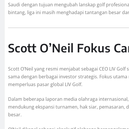
Saudi dengan tujuan mengubah lanskap golf profesiona
bintang, liga ini masih menghadapi tantangan besar dari s
Scott O’Neil Fokus Ca
Scott O’Neil yang resmi menjabat sebagai CEO LIV Golf s
sama dengan berbagai investor strategis. Fokus utama m
memperluas pasar global LIV Golf.
Dalam beberapa laporan media olahraga internasiona
mendukung ekspansi turnamen, hak siar, pemasaran, da
besar.