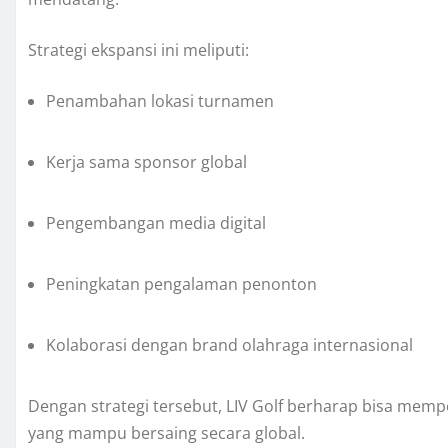
Strategi ekspansi ini meliputi:
Penambahan lokasi turnamen
Kerja sama sponsor global
Pengembangan media digital
Peningkatan pengalaman penonton
Kolaborasi dengan brand olahraga internasional
Dengan strategi tersebut, LIV Golf berharap bisa memp
yang mampu bersaing secara global.