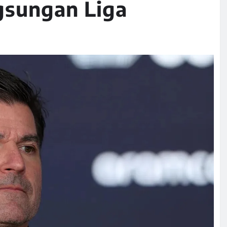
gsungan Liga