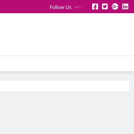
Follow Us