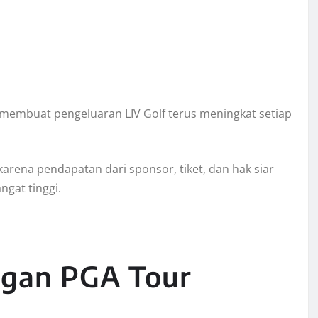
membuat pengeluaran LIV Golf terus meningkat setiap
karena pendapatan dari sponsor, tiket, dan hak siar
gat tinggi.
ngan PGA Tour