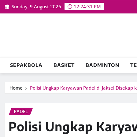
Skip
Sunday, 9 August 2026
12:24:32 PM
to
content
SEPAKBOLA
BASKET
BADMINTON
TE
Home
Polisi Ungkap Karyawan Padel di Jaksel Disekap 
PADEL
Polisi Ungkap Karyaw