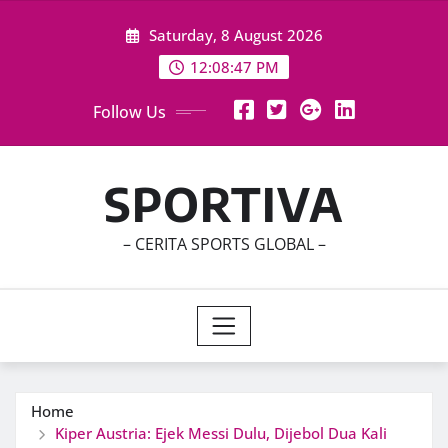
Skip
Saturday, 8 August 2026
to
content
12:08:49 PM
Follow Us
SPORTIVA
– CERITA SPORTS GLOBAL –
Home
Kiper Austria: Ejek Messi Dulu, Dijebol Dua Kali