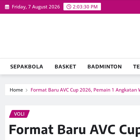
Skip
Friday, 7 August 2026
2:03:31 PM
to
content
SEPAKBOLA
BASKET
BADMINTON
TE
Home
Format Baru AVC Cup 2026, Pemain 1 Angkatan W
VOLI
Format Baru AVC Cup