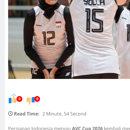
0
0
Read Time:
2 Minute, 54 Second
Persiapan Indonesia menuju
AVC Cup 2026
kembali menj