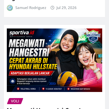
Samuel Rodriguez
Jul 29, 2026
VOLI