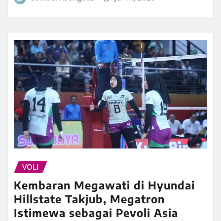
VOLI
Kembaran Megawati di Hyundai
Hillstate Takjub, Megatron
Istimewa sebagai Pevoli Asia