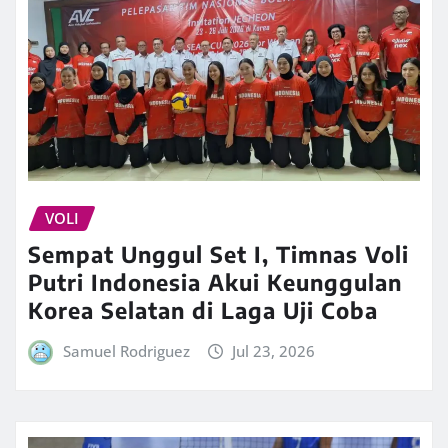
VOLI
Sempat Unggul Set I, Timnas Voli
Putri Indonesia Akui Keunggulan
Korea Selatan di Laga Uji Coba
Samuel Rodriguez
Jul 23, 2026