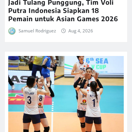
Jadi Tulang Punggung, Tim Voli
Putra Indonesia Siapkan 18
Pemain untuk Asian Games 2026
Samuel Rodriguez
Aug 4, 2026