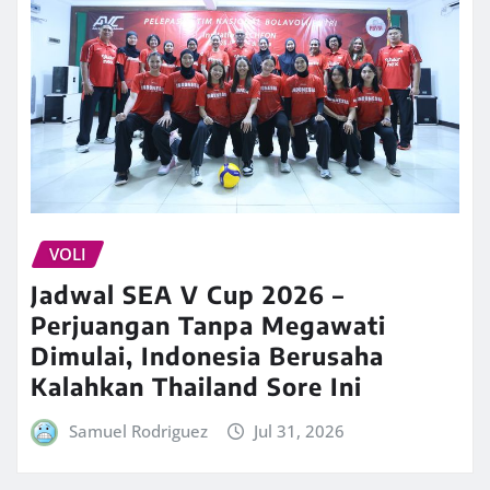
VOLI
Jadwal SEA V Cup 2026 –
Perjuangan Tanpa Megawati
Dimulai, Indonesia Berusaha
Kalahkan Thailand Sore Ini
Samuel Rodriguez
Jul 31, 2026