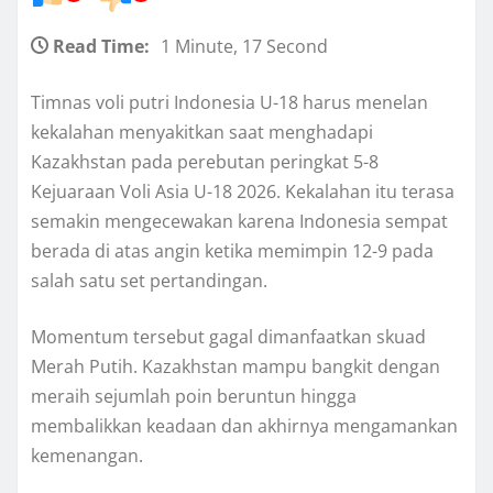
Read Time:
1 Minute, 17 Second
Timnas voli putri Indonesia U-18 harus menelan
kekalahan menyakitkan saat menghadapi
Kazakhstan pada perebutan peringkat 5-8
Kejuaraan Voli Asia U-18 2026. Kekalahan itu terasa
semakin mengecewakan karena Indonesia sempat
berada di atas angin ketika memimpin 12-9 pada
salah satu set pertandingan.
Momentum tersebut gagal dimanfaatkan skuad
Merah Putih. Kazakhstan mampu bangkit dengan
meraih sejumlah poin beruntun hingga
membalikkan keadaan dan akhirnya mengamankan
kemenangan.