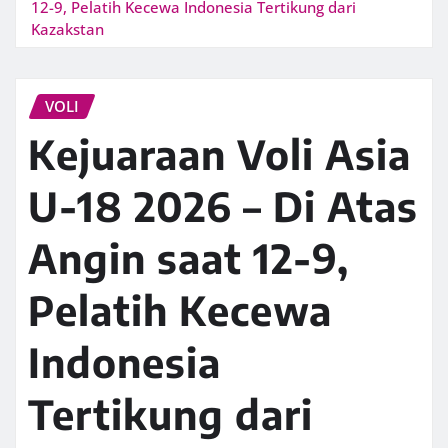
12-9, Pelatih Kecewa Indonesia Tertikung dari
Kazakstan
VOLI
Kejuaraan Voli Asia
U-18 2026 – Di Atas
Angin saat 12-9,
Pelatih Kecewa
Indonesia
Tertikung dari