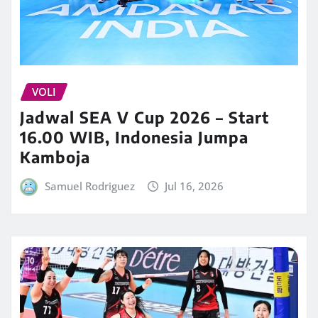
VOLI
Jadwal SEA V Cup 2026 – Start
16.00 WIB, Indonesia Jumpa
Kamboja
Samuel Rodriguez
Jul 16, 2026