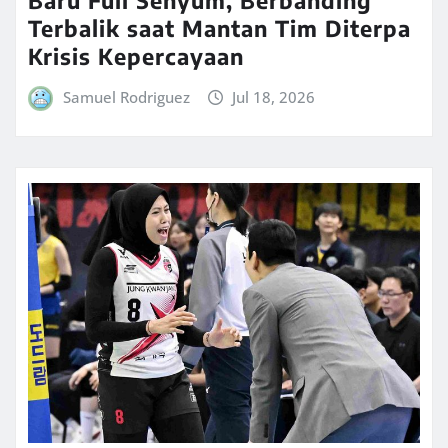
Baru Full Senyum, Berbanding
Terbalik saat Mantan Tim Diterpa
Krisis Kepercayaan
Samuel Rodriguez
Jul 18, 2026