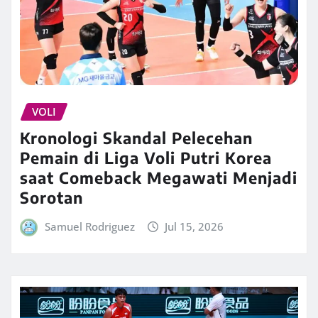
VOLI
Kronologi Skandal Pelecehan
Pemain di Liga Voli Putri Korea
saat Comeback Megawati Menjadi
Sorotan
Samuel Rodriguez
Jul 15, 2026