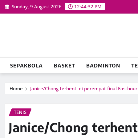
Skip
Sunday, 9 August 2026
12:44:33 PM
to
content
SEPAKBOLA
BASKET
BADMINTON
TE
Home
Janice/Chong terhenti di perempat final Eastbou
TENIS
Janice/Chong terhent